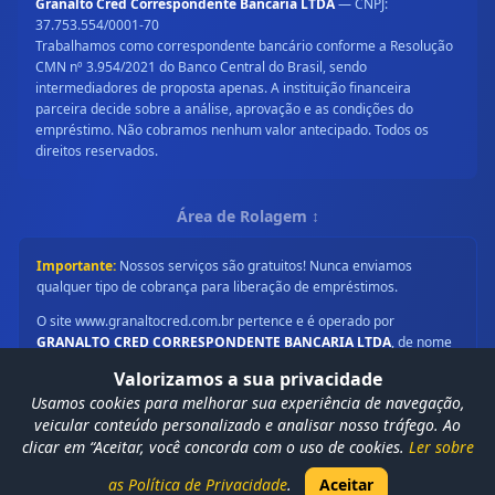
Granalto Cred Correspondente Bancaria LTDA
— CNPJ:
37.753.554/0001-70
Trabalhamos como correspondente bancário conforme a Resolução
CMN nº 3.954/2021 do Banco Central do Brasil, sendo
intermediadores de proposta apenas. A instituição financeira
parceira decide sobre a análise, aprovação e as condições do
empréstimo. Não cobramos nenhum valor antecipado. Todos os
direitos reservados.
Área de Rolagem ↕
Importante:
Nossos serviços são gratuitos! Nunca enviamos
qualquer tipo de cobrança para liberação de empréstimos.
O site www.granaltocred.com.br pertence e é operado por
GRANALTO CRED CORRESPONDENTE BANCARIA LTDA
, de nome
fantasia XOSUFOCO, uma sociedade limitada registrada sob o CNPJ
Valorizamos a sua privacidade
37.753.554/0001-70, com sede na AV DUQUE DE CAXIAS, 1980, sala
Usamos cookies para melhorar sua experiência de navegação,
504, Município de Londrina, Estado do Paraná, CEP 86010-190. A
veicular conteúdo personalizado e analisar nosso tráfego. Ao
Granalto Cred não cobra quaisquer valores diretamente dos
© 2026 Granalto Cred — Todos os direitos reservados.
clicar em “Aceitar, você concorda com o uso de cookies.
Ler sobre
clientes. Somos remunerados exclusivamente pelas instituições
Política de Privacidade
Termos de Uso
Mapa do Site
financeiras parceiras.
as Política de Privacidade
.
Aceitar