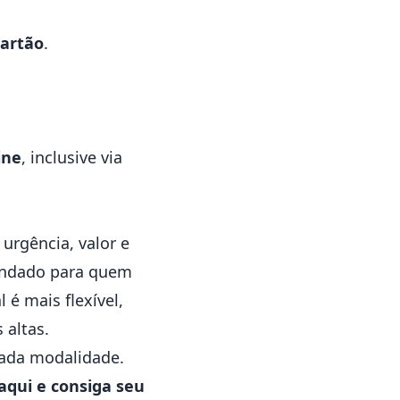
cartão
.
ine
, inclusive via
 urgência, valor e
endado para quem
 é mais flexível,
 altas.
cada modalidade.
aqui
e consiga seu