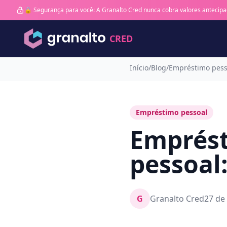
🔒 Segurança para você: A Granalto Cred nunca cobra valores antecipa
CRED
Início
/
Blog
/
Empréstimo pess
Empréstimo pessoal
Emprést
pessoal:
G
Granalto Cred
27 de