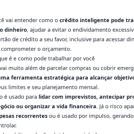
ocê vai entender como o
crédito inteligente pode t
o dinheiro
, ajudar a evitar o endividamento excess
rtão de crédito a seu favor, inclusive para acessar di
em comprometer o orçamento.
 que é e como pode trabalhar por você
vai muito além de parcelar compras ou cobrir emergên
uma ferramenta estratégica para alcançar objetivo
us limites e seu planejamento mensal.
do é usado para
lidar com imprevistos, antecipar pr
egócio ou organizar a vida financeira
. Já o risco a
spesas recorrentes
ou é usado por impulso, gerando 
ntrolar.