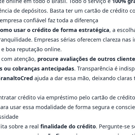
te online em todo o Brasil. Todo o serviço é
100% gr
cia de depósitos. Basta ter um cartão de crédito co
empresa confiável faz toda a diferença
omo usar o crédito de forma estratégica
, a escol
tranquilidade. Empresas sérias oferecem clareza nas 
 e boa reputação online.
s com atenção,
procure avaliações de outros cliente
s ou cobranças antecipadas
. Transparência é indi
ranaltoCred
ajuda a dar essa mão, deixando claras 
tratar crédito via empréstimo pelo cartão de crédit
para usar essa modalidade de forma segura e conscie
essidade
lita sobre a real
finalidade do crédito
. Pergunte-se s