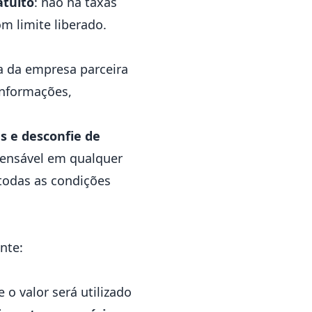
atuito
: não há taxas
m limite liberado.
ha da empresa parceira
informações,
s e desconfie de
spensável em qualquer
todas as condições
o
nte:
e o valor será utilizado