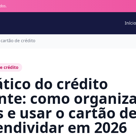
dos.
Início
cartão de crédito
e crédito
tico do crédito
ente: como organiza
 e usar o cartão de
endividar em 2026