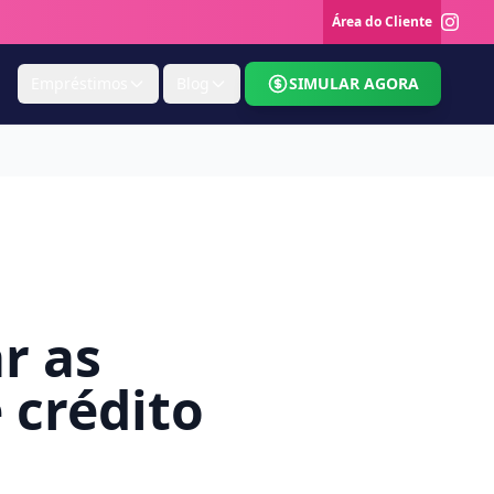
Área do Cliente
Empréstimos
Blog
SIMULAR AGORA
r as
 crédito