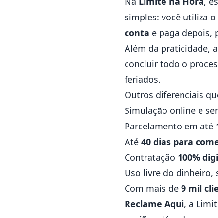
Na
Limite na Hora
, e
simples: você utiliza o
conta
e paga depois, p
Além da praticidade, a
concluir todo o proces
feriados.
Outros diferenciais qu
Simulação online e s
Parcelamento em até
Até
40 dias para com
Contratação
100% digi
Uso livre do dinheiro, 
Com mais de
9 mil cl
Reclame Aqui
, a Lim