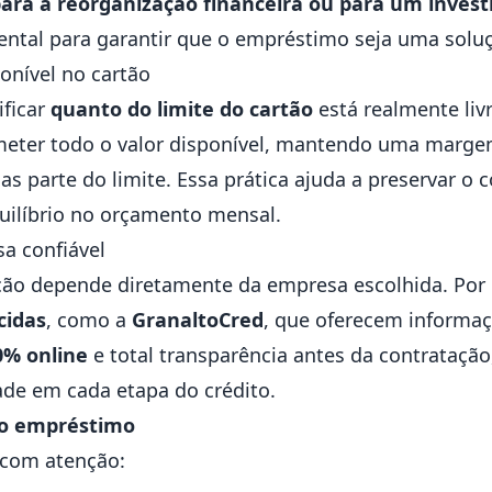
para a reorganização financeira ou para um inves
ental para garantir que o empréstimo seja uma soluç
ponível no cartão
ificar
quanto do limite do cartão
está realmente liv
meter todo o valor disponível, mantendo uma marge
as parte do limite. Essa prática ajuda a preservar o c
quilíbrio no orçamento mensal.
a confiável
ão depende diretamente da empresa escolhida. Por i
cidas
, como a
GranaltoCred
, que oferecem informaç
0% online
e total transparência antes da contrataçã
ade em cada etapa do crédito.
do empréstimo
 com atenção: