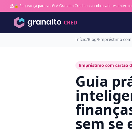
🔒 Segurança para você: A Granalto Cred nunca cobra valores antecipa
CRED
Início
/
Blog
/
Empréstimo com 
Empréstimo com cartão d
Guia prá
intelig
finanças
sem se 