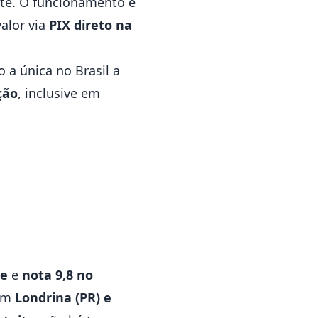
ente. O funcionamento é
valor via
PIX direto na
o a única no Brasil a
ção
, inclusive em
le
e
nota 9,8 no
 em
Londrina (PR) e