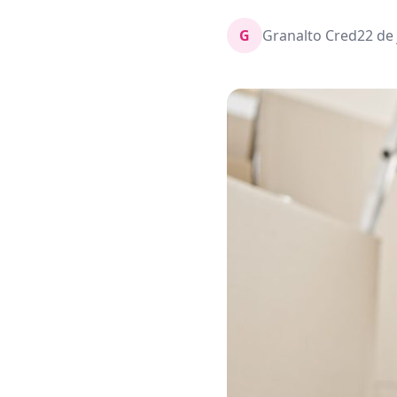
G
Granalto Cred
22 de 